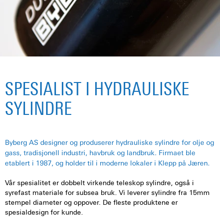
SPESIALIST I HYDRAULISKE
SYLINDRE
Byberg AS designer og produserer hydrauliske sylindre for olje og
gass, tradisjonell industri, havbruk og landbruk. Firmaet ble
etablert i 1987, og holder til i moderne lokaler i Klepp på Jæren.
Vår spesialitet er dobbelt virkende teleskop sylindre, også i
syrefast materiale for subsea bruk. Vi leverer sylindre fra 15mm
stempel diameter og oppover. De fleste produktene er
spesialdesign for kunde.